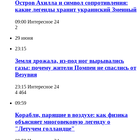
Остров Ахилла и символ сопротивления:
какие легенды хранит украинский Змеиный
09:00
Интересное 24
2
29 июня
23:15
Земля дрожала, из-под ног вырывались
газы: почему жители Помпеи не спаслись от
Везувия
23:15
Интересное 24
4 464
09:59
Корабли, парящие в воздухе: как физика
объясняет многовековую легенду о
"Летучем голландце"