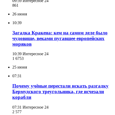
09:59
Интересное 24
861
26 июня
10:39
Загадка Кракена: кем на самом деле было
чудовище, веками пугавшее европейских
моряков
10:39
Интересное 24
1 675
3
25 июня
07:31
Почему учёные перестали искать разгадку
Бермудского треугольника, где исчезали
корабли
07:31
Интересное 24
2 577