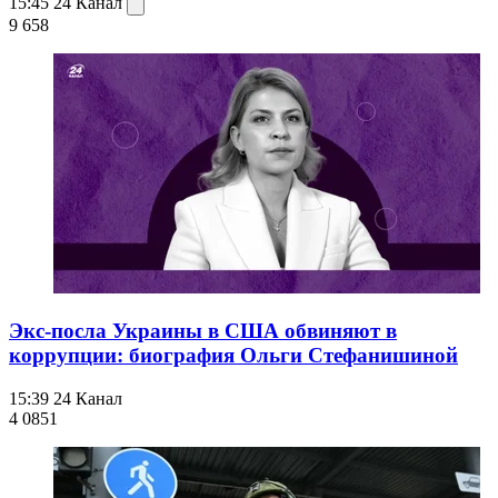
15:45
24 Канал
9 658
Экс-посла Украины в США обвиняют в
коррупции: биография Ольги Стефанишиной
15:39
24 Канал
4 085
1