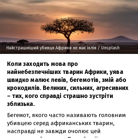
Найстрашніший убивця Африки не має іклів
/ Unsplash
Коли заходить мова про
найнебезпечніших тварин Африки, уява
швидко малює левів, бегемотів, змій або
крокодилів. Великих, сильних, агресивних
– тих, кого справді страшно зустріти
зблизька.
Бегемот, якого часто називають головним
убивцею серед африканських тварин,
насправді не завжди очолює цей