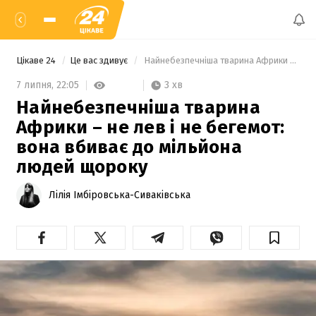
Цікаве 24
Це вас здивує
 Найнебезпечніша тварина Африки – не лев і не бегемот: вона вбиває до мільйона людей щороку 
3 хв
7 липня,
22:05
Найнебезпечніша тварина
Африки – не лев і не бегемот:
вона вбиває до мільйона
людей щороку
Лілія Імбіровська-Сиваківська