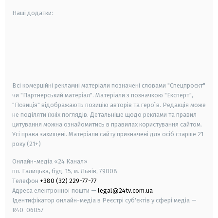
Наші додатки:
android
apple
smart tv
samsung smart tv
Всі комерційні рекламні матеріали позначені словами "Спецпроєкт"
чи "Партнерський матеріал". Матеріали з позначкою "Експерт",
"Позиція" відображають позицію авторів та героїв. Редакція може
не поділяти їхніх поглядів. Детальніше щодо реклами та правил
цитування можна ознайомитись в правилах користування сайтом.
Усі права захищені.
Матеріали сайту призначені для осіб старше
21
року (21+)
Онлайн-медіа «24 Канал»
пл. Галицька, буд. 15, м. Львів, 79008
Телефон
+380 (32) 229-77-77
Адреса електронної пошти —
legal@24tv.com.ua
Ідентифікатор онлайн-медіа в Реєстрі суб'єктів у сфері медіа —
R40-06057