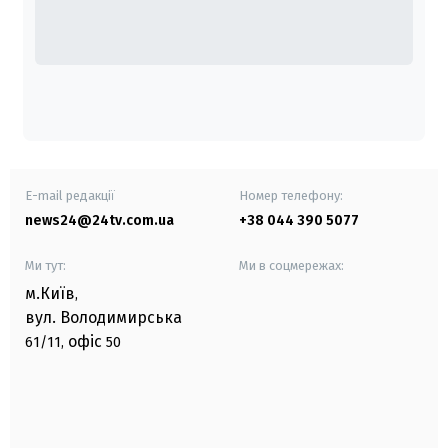
E-mail редакції
Номер телефону:
news24@24tv.com.ua
+38 044 390 5077
Ми тут:
Ми в соцмережах:
м.Київ
,
вул. Володимирська
офіс
61/11,
50