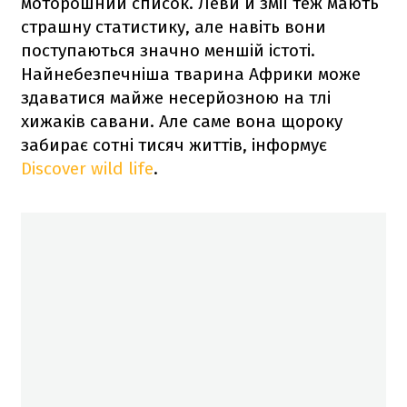
моторошний список. Леви й змії теж мають
страшну статистику, але навіть вони
поступаються значно меншій істоті.
Найнебезпечніша тварина Африки може
здаватися майже несерйозною на тлі
хижаків савани. Але саме вона щороку
забирає сотні тисяч життів, інформує
Discover wild life
.