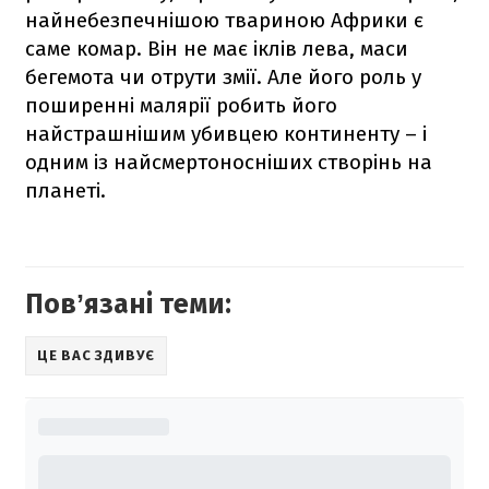
найнебезпечнішою твариною Африки є
саме комар. Він не має іклів лева, маси
бегемота чи отрути змії. Але його роль у
поширенні малярії робить його
найстрашнішим убивцею континенту – і
одним із найсмертоносніших створінь на
планеті.
Повʼязані теми:
ЦЕ ВАС ЗДИВУЄ