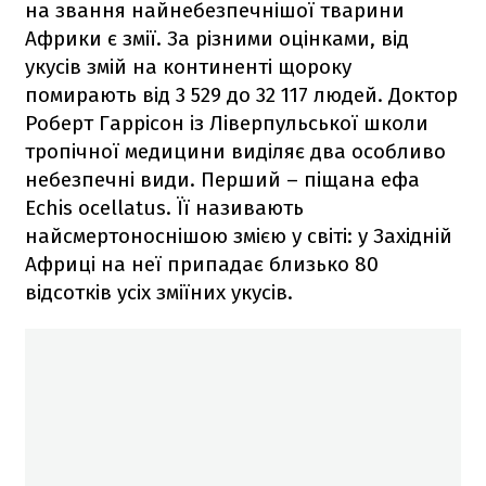
на звання найнебезпечнішої тварини
Африки є змії. За різними оцінками, від
укусів змій на континенті щороку
помирають від 3 529 до 32 117 людей. Доктор
Роберт Гаррісон із Ліверпульської школи
тропічної медицини виділяє два особливо
небезпечні види. Перший – піщана ефа
Echis ocellatus. Її називають
найсмертоноснішою змією у світі: у Західній
Африці на неї припадає близько 80
відсотків усіх зміїних укусів.