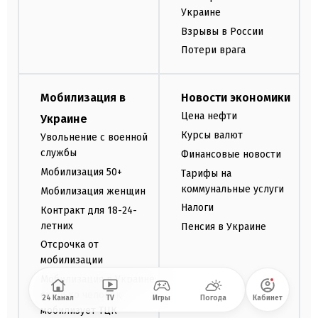
Украине
Взрывы в России
Потери врага
Мобилизация в
Новости экономики
Цена нефти
Украине
Курсы валют
Увольнение с военной
службы
Финансовые новости
Мобилизация 50+
Тарифы на
коммунальные услуги
Мобилизация женщин
Налоги
Контракт для 18-24-
летних
Пенсия в Украине
Отсрочка от
мобилизации
Мобилизация в Украине:
сколько человек
24 Канал
TV
Игры
Погода
Кабинет
мобилизует ТЦК