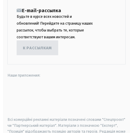
E-mail-рассылка
Будьте в курсе всех новостей и
обновлений! Перейдите на страницу наших
рассылок, чтобы выбрать те, которые
соответствуют вашим интересам.
К РАССЫЛКАМ
Наши приложения:
android
apple
smart tv
samsung smart tv
Всі комерційні рекламні матеріали позначені словами "Спецпроєкт"
чи "Партнерський матеріал". Матеріали з позначкою "Експерт",
"Позиція" відображають позицію авторів та героїв. Редакція може