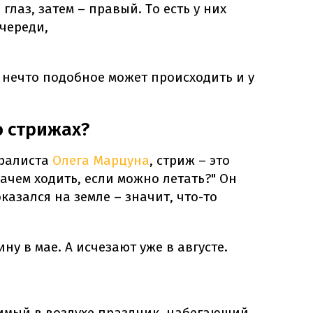
глаз, затем – правый. То есть у них
череди,
 нечто подобное может происходить и у
о стрижах?
уралиста
Олега Марцуна
, стриж – это
зачем ходить, если можно летать?" Он
оказался на земле – значит, что-то
у в мае. А исчезают уже в августе.
имый в воздухе праздник, набегающий