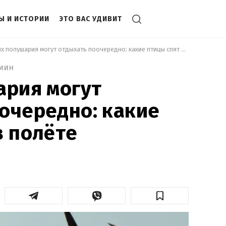
Ы И ИСТОРИИ
ЭТО ВАС УДИВИТ
 У них полушария могут отдыхать поочередно: какие птицы спят в полёте 
 мин
ария могут
очередно: какие
в полёте