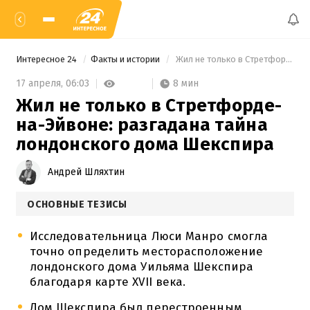
Интересное 24
Факты и истории
 Жил не только в Стретфорде-на-Эйвоне: разгадана тайна лондонского дома Шекспира 
8 мин
17 апреля,
06:03
Жил не только в Стретфорде-
на-Эйвоне: разгадана тайна
лондонского дома Шекспира
Андрей Шляхтин
ОСНОВНЫЕ ТЕЗИСЫ
Исследовательница Люси Манро смогла
точно определить месторасположение
лондонского дома Уильяма Шекспира
благодаря карте XVII века.
Дом Шекспира был перестроенным