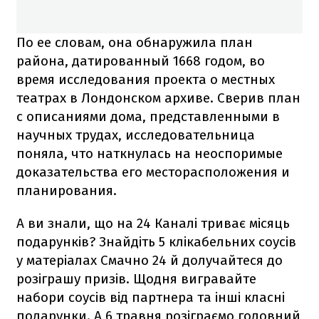
По ее словам, она обнаружила план
района, датированный 1668 годом, во
время исследования проекта о местных
театрах в Лондонском архиве. Сверив план
с описаниями дома, представленными в
научных трудах, исследовательница
поняла, что наткнулась на неоспоримые
доказательства его месторасположения и
планирования.
А ви знали, що на 24 Каналі триває місяць
подарунків? Знайдіть 5 клікабельних соусів
у матеріалах Смачно 24 й долучайтеся до
розіграшу призів. Щодня вигравайте
набори соусів від партнера та інші класні
подарунки. А 6 травня розіграємо головний