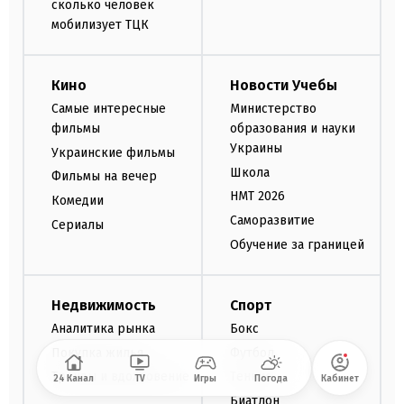
сколько человек
мобилизует ТЦК
Кино
Новости Учебы
Самые интересные
Министерство
фильмы
образования и науки
Украины
Украинские фильмы
Школа
Фильмы на вечер
НМТ 2026
Комедии
Саморазвитие
Сериалы
Обучение за границей
Недвижимость
Спорт
Аналитика рынка
Бокс
Покупка жилья
Футбол
Тренды и вдохновение
Теннис
24 Канал
TV
Игры
Погода
Кабинет
Биатлон