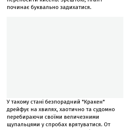
починає буквально задихатися.
У такому стані безпорадний "Кракен"
дрейфує на хвилях, хаотично та судомно
перебираючи своїми величезними
щупальцями у спробах врятуватися. От