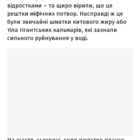
відростками – та щиро вірили, що це
рештки міфічних потвор. Насправді ж це
були звичайні шматки китового жиру або
тіла гігантських кальмарів, які зазнали
сильного руйнування у воді.
На щастя, сьогодні, коли людство планує