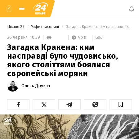
Цікаве 24
Міфи і таємниці
 Загадка Кракена: ким насправді було чудовисько, якого століттями боялися європейські моряки 
4 хв
26 червня,
10:39
3
Загадка Кракена: ким
насправді було чудовисько,
якого століттями боялися
європейські моряки
Олесь Друкач