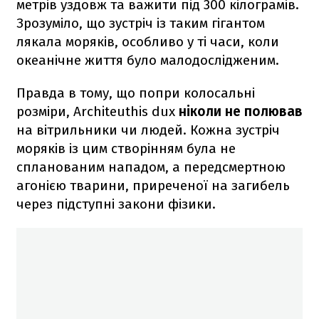
метрів уздовж та важити під 300 кілограмів.
Зрозуміло, що зустріч із таким гігантом
лякала моряків, особливо у ті часи, коли
океанічне життя було малодослідженим.
Правда в тому, що попри колосальні
розміри, Architeuthis dux
ніколи не полював
на вітрильники чи людей. Кожна зустріч
моряків із цим створінням була не
спланованим нападом, а передсмертною
агонією тварини, приреченої на загибель
через підступні закони фізики.