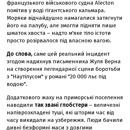
французького військового судна Alecton
помітив у воді гігантського кальмара.
Моряки відчайдушно намагалися затягнути
його на палубу, але змогли підняти лише
шматок хвоста – надто м'яке тіло істоти
просто розірвалося під власною вагою.
До слова,
саме цей реальний інцидент
згодом надихнув письменника Жуля Верна
на створення легендарної сцени боротьби
з "Наутілусом" у романі "20 000 льє під
водою".
Додаткового жаху на приморські поселення
наводили
так звані глобстери
– величезні
напіврозкладені туші, які шторми час від
часу викидали на узбережжя. Люди бачили
дивні безформні маси з довгими