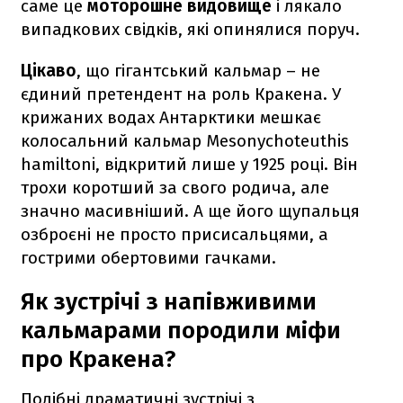
саме це
моторошне видовище
і лякало
випадкових свідків, які опинялися поруч.
Цікаво
, що гігантський кальмар – не
єдиний претендент на роль Кракена. У
крижаних водах Антарктики мешкає
колосальний кальмар Mesonychoteuthis
hamiltoni, відкритий лише у 1925 році. Він
трохи коротший за свого родича, але
значно масивніший. А ще його щупальця
озброєні не просто присисальцями, а
гострими обертовими гачками.
Як зустрічі з напівживими
кальмарами породили міфи
про Кракена?
Подібні драматичні зустрічі з