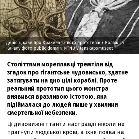
Дещо цікаве про Кракена та його прототипів
/ Колаж 24
Каналу фото public domain, NTNU Vitenskapsmuseet
Століттями мореплавці тремтіли від
згадок про гігантське чудовисько, здатне
затягувати на дно цілі кораблі. Проте
реальний прототип цього монстра
виявився вразливою істотою, яка
підіймалася до людей лише у хвилини
смертельної небезпеки.
Ці дивовижні гіганти насправді ніколи не
прагнули людської крові, а їхня поява на