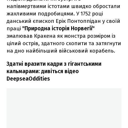
напівмертвими істотами швидко обростали
жахливими подробицями. У 1752 році
данський єпископ Ерік Понтоппідан у своїй
праці
"Природна історія Норвегії"
змалював Кракена як монстра розміром із
цілий острів, здатного схопити та затягнути
на дно найбільший військовий корабель.
Здатні вразити кадри з гігантськими
кальмарами: дивіться відео
DeepseaOddities