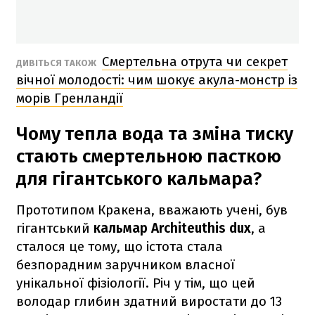
Смертельна отрута чи секрет
ДИВІТЬСЯ ТАКОЖ
вічної молодості: чим шокує акула-монстр із
морів Гренландії
Чому тепла вода та зміна тиску
стають смертельною пасткою
для гігантського кальмара?
Прототипом Кракена, вважають учені, був
гігантський
кальмар Architeuthis dux
, а
сталося це тому, що істота стала
безпорадним заручником власної
унікальної фізіології. Річ у тім, що цей
володар глибин здатний виростати до 13