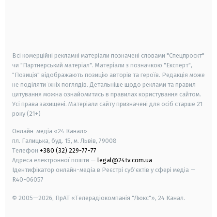
android
apple
smart tv
samsung smart tv
Всі комерційні рекламні матеріали позначені словами "Спецпроєкт"
чи "Партнерський матеріал". Матеріали з позначкою "Експерт",
"Позиція" відображають позицію авторів та героїв. Редакція може
не поділяти їхніх поглядів. Детальніше щодо реклами та правил
цитування можна ознайомитись в правилах користування сайтом.
Усі права захищені.
Матеріали сайту призначені для осіб старше
21
року (21+)
Онлайн-медіа «24 Канал»
пл. Галицька, буд. 15, м. Львів, 79008
Телефон
+380 (32) 229-77-77
Адреса електронної пошти —
legal@24tv.com.ua
Ідентифікатор онлайн-медіа в Реєстрі суб'єктів у сфері медіа —
R40-06057
© 2005—2026,
ПрАТ «Телерадіокомпанія "Люкс"», 24 Канал.