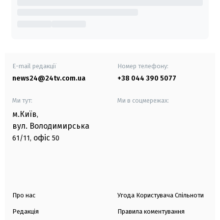
E-mail редакції
Номер телефону:
news24@24tv.com.ua
+38 044 390 5077
Ми тут:
Ми в соцмережах:
м.Київ
,
вул. Володимирська
офіс
61/11,
50
Про нас
Угода Користувача Спільноти
Редакція
Правила коментування