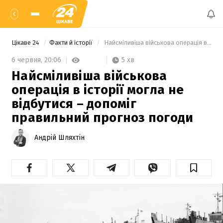
Цікаве 24
Факти й історії
 Найсміливіша військова операція в історії могла не відбутися – допоміг правильний прогноз погоди 
5 хв
6 червня,
20:06
Найсміливіша військова
операція в історії могла не
відбутися – допоміг
правильний прогноз погоди
Андрій Шляхтін