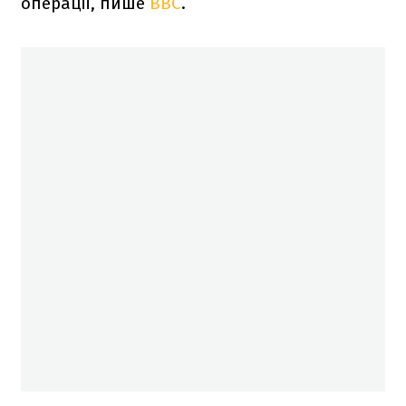
операції, пише
BBC
.