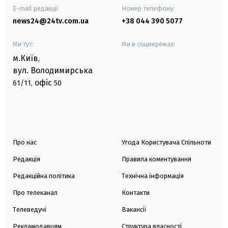
E-mail редакції
Номер телефону:
news24@24tv.com.ua
+38 044 390 5077
Ми тут:
Ми в соцмережах:
м.Київ
,
вул. Володимирська
офіс
61/11,
50
Про нас
Угода Користувача Спільноти
Редакція
Правила коментування
Редакційна політика
Технічна інформація
Про телеканал
Контакти
Телеведучі
Вакансії
Рекламодавцям
Структура власності