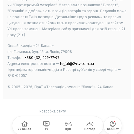
чи "Партнерський матеріал". Матеріали з позначкою "Експерт",
"Позиція" відображають позицію авторів та героїв. Редакція може
не поділяти їхніх поглядів. Детальніше щодо реклами та правил
цитування можна ознайомитись в правилах користування сайтом.
Усі права захищені.
Матеріали сайту призначені для осіб старше
21
року (21+)
Онлайн-медіа «24 Канал»
пл. Галицька, буд. 15, м. Львів, 79008
Телефон
+380 (32) 229-77-77
Адреса електронної пошти —
legal@24tv.com.ua
Ідентифікатор онлайн-медіа в Реєстрі суб'єктів у сфері медіа —
R40-06057
© 2005—2026,
ПрАТ «Телерадіокомпанія "Люкс"», 24 Канал.
Розробка сайту
-
24 Канал
TV
Ігри
Погода
Кабінет