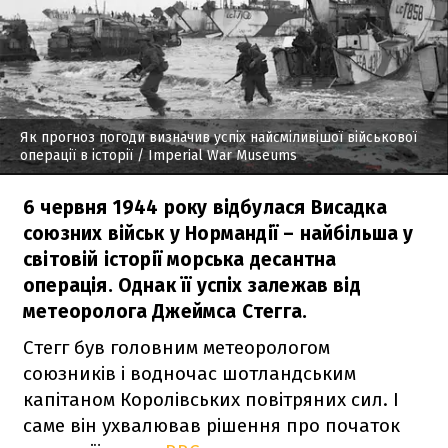
Як прогноз погоди визначив успіх найсміливішої військової
операції в історії
/ Imperial War Museums
6 червня 1944 року відбулася Висадка
союзних військ у Нормандії – найбільша у
світовій історії морська десантна
операція. Однак її успіх залежав від
метеоролога Джеймса Стегга.
Стегг був головним метеорологом
союзників і водночас шотландським
капітаном Королівських повітряних сил. І
саме він ухвалював рішення про початок