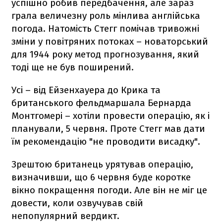
успішно робив передбачення, але зараз
грала величезну роль мінлива англійська
погода. Натомість Стегг помічав тривожні
зміни у повітряних потоках – новаторський
для 1944 року метод прогнозування, який
тоді ще не був поширений.
Усі – від Ейзенхауера до Крика та
британського фельдмаршала Бернарда
Монтгомері – хотіли провести операцію, як і
планували, 5 червня. Проте Стегг мав дати
їм рекомендацію "не проводити висадку".
Зрештою британець урятував операцію,
визначивши, що 6 червня буде коротке
вікно покращення погоди. Але він не міг це
довести, коли озвучував свій
непопулярний вердикт.