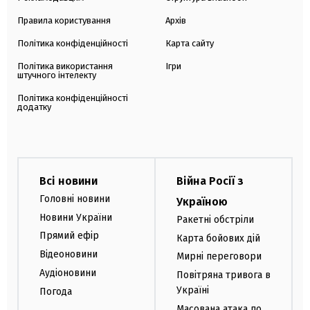
Правила користування
Архів
Політика конфіденційності
Карта сайту
Політика використання
Ігри
штучного інтелекту
Політика конфіденційності
додатку
Всі новини
Війна Росії з
Головні новини
Україною
Новини України
Ракетні обстріли
Прямий ефір
Карта бойових дій
Відеоновини
Мирні переговори
Аудіоновини
Повітряна тривога в
Україні
Погода
Масована атака по