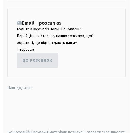
Email - розсилка
Будьте в курсі всіх новин і оновлень!
Перейдіть на сторінку наших розсилок, щоб
обрати ті, що відповідають вашим
інтересам.
ДО РОЗСИЛОК
Наші додатки:
android
apple
smart tv
samsung smart tv
Всі комерційні рекламні матеріали позначені словами "Спецпроєкт"