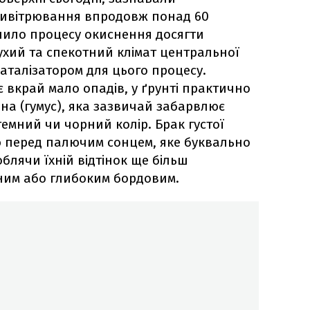
 вивітрювання впродовж понад 60
олило процесу окиснення досягти
хий та спекотний клімат центральної
каталізатором для цього процесу.
є вкрай мало опадів, у ґрунті практично
на (гумус), яка зазвичай забарвлює
емний чи чорний колір. Брак густої
ю перед палючим сонцем, яке буквально
облячи їхній відтінок ще більш
ним або глибоким бордовим.