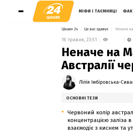
МІФИ І ТАЄМНИЦІ
ФАКТ
Цікаве 24
Це вас здивує
 Неначе на
16 травня,
23:51
Неначе на Ма
Австралії ч
Лілія Імбіровська-Сива
ОСНОВНІ ТЕЗИ
Червоний колір австрал
концентрацією заліза в 
взаємодіє з киснем та у