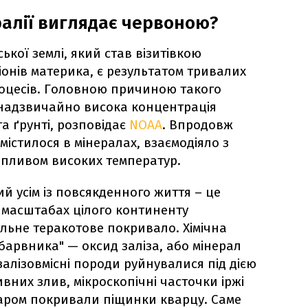
ралії виглядає червоною?
ької землі, який став візитівкою
іонів материка, є результатом тривалих
процесів. Головною причиною такого
 надзвичайно висока концентрація
та ґрунті, розповідає
NOAA
. Впродовж
 містилося в мінералах, взаємодіяло з
впливом високих температур.
й усім із повсякденного життя – це
в масштабах цілого континенту
ільне теракотове покривало. Хімічна
барвника" — оксид заліза, або мінерал
залізовмісні породи руйнувалися під дією
сивних злив, мікроскопічні часточки іржі
аром покривали піщинки кварцу. Саме