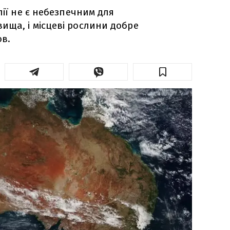
лії не є небезпечним для
ща, і місцеві рослини добре
ов.