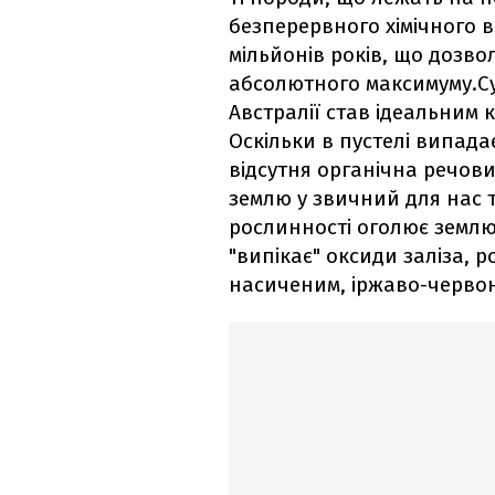
безперервного хімічного
мільйонів років, що дозв
абсолютного максимуму.Су
Австралії став ідеальним 
Оскільки в пустелі випада
відсутня органічна речови
землю у звичний для нас т
рослинності оголює земл
"випікає" оксиди заліза, р
насиченим, іржаво-черво