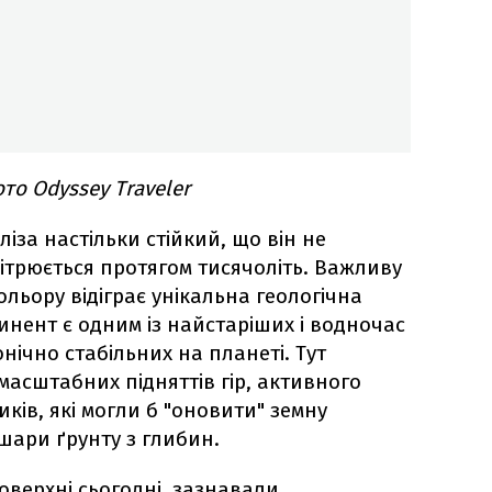
о Odyssey Traveler
іза настільки стійкий, що він не
ітрюється протягом тисячоліть. Важливу
ольору відіграє унікальна геологічна
тинент є одним із найстаріших і водночас
нічно стабільних на планеті. Тут
масштабних підняттів гір, активного
иків, які могли б "оновити" земну
шари ґрунту з глибин.
оверхні сьогодні, зазнавали