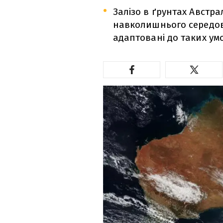
Залізо в ґрунтах Австра
навколишнього середови
адаптовані до таких ум