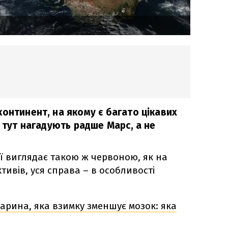
онтинент, на якому є багато цікавих
і тут нагадують радше Марс, а не
ії виглядає такою ж червоною, як на
тивів, уся справа – в особливості
арина, яка взимку зменшує мозок: яка