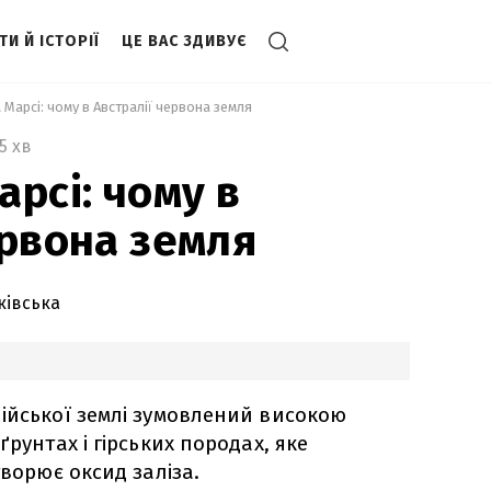
И Й ІСТОРІЇ
ЦЕ ВАС ЗДИВУЄ
 Марсі: чому в Австралії червона земля 
5 хв
рсі: чому в
ервона земля
ківська
ійської землі зумовлений високою
ґрунтах і гірських породах, яке
творює оксид заліза.