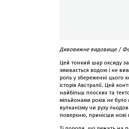
Дивовижне видовище / Фот
Цей тонкий шар оксиду зал
змивається водою і не вив
роль у збереженні цього к
історія Австралії. Цей кон
найбільш плоских та текто
мільйонами років не було 
вулканізму чи руху льодов
поверхню, принісши нові 
Ті породи, що лежать на п