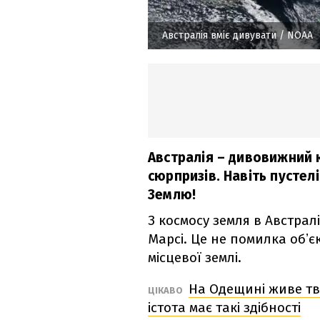
Австралія вміє дивувати
/ NOAA
Австралія – дивовижний к
сюрпризів. Навіть пустел
Землю!
З космосу земля в Австрал
Марсі. Це не помилка обʼєк
місцевої землі.
На Одещині живе тв
ЦІКАВО
істота має такі здібності