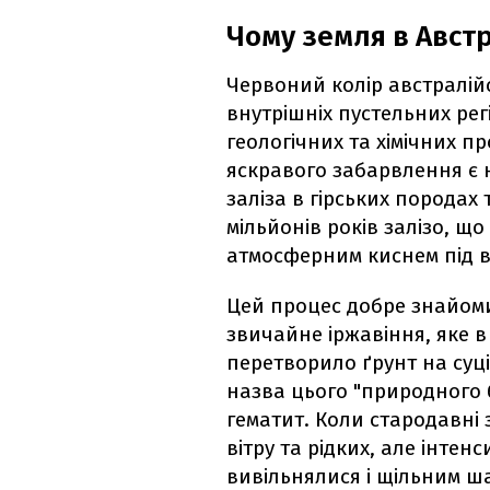
Чому земля в Авст
Червоний колір австралійс
внутрішніх пустельних рег
геологічних та хімічних 
яскравого забарвлення є
заліза в гірських породах 
мільйонів років залізо, що
атмосферним киснем під 
Цей процес добре знайоми
звичайне іржавіння, яке 
перетворило ґрунт на суц
назва цього "природного 
гематит. Коли стародавні 
вітру та рідких, але інтен
вивільнялися і щільним ш