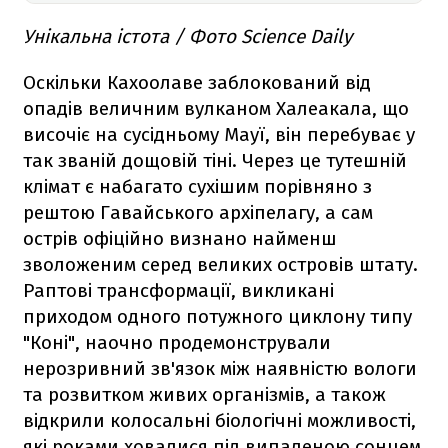
Унікальна істота / Фото Science Daily
Оскільки Кахоолаве заблокований від
опадів величним вулканом Халеакала, що
височіє на сусідньому Мауї, він перебуває у
так званій дощовій тіні. Через це тутешній
клімат є набагато сухішим порівняно з
рештою Гавайського архіпелагу, а сам
острів офіційно визнано найменш
зволоженим серед великих островів штату.
Раптові трансформації, викликані
приходом одного потужного циклону типу
"Коні", наочно продемонстрували
нерозривний зв'язок між наявністю вологи
та розвитком живих організмів, а також
відкрили колосальні біологічні можливості,
які роками ховалися під випаленою сонцем