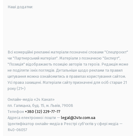
Наші додатки:
android
apple
smart tv
samsung smart tv
Всі комерційні рекламні матеріали позначені словами "Спецпроєкт"
чи "Партнерський матеріал". Матеріали з позначкою "Експерт",
"Позиція" відображають позицію авторів та героїв. Редакція може
не поділяти їхніх поглядів. Детальніше щодо реклами та правил
цитування можна ознайомитись в правилах користування сайтом.
Усі права захищені.
Матеріали сайту призначені для осіб старше
21
року (21+)
Онлайн-медіа «24 Канал»
пл. Галицька, буд. 15, м. Львів, 79008
Телефон
+380 (32) 229-77-77
Адреса електронної пошти —
legal@24tv.com.ua
Ідентифікатор онлайн-медіа в Реєстрі суб'єктів у сфері медіа —
R40-06057