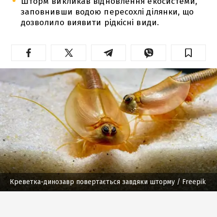
Шторм викликав відновлення екосистеми,
заповнивши водою пересохлі ділянки, що
дозволило виявити рідкісні види.
Креветка-динозавр повертається завдяки шторму
/ Freepik