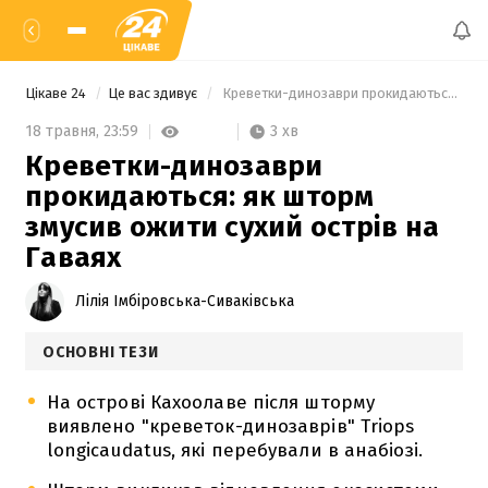
Цікаве 24
Це вас здивує
 Креветки-динозаври прокидаються: як шторм змусив ожити сухий острів на Гаваях 
3 хв
18 травня,
23:59
Креветки-динозаври
прокидаються: як шторм
змусив ожити сухий острів на
Гаваях
Лілія Імбіровська-Сиваківська
ОСНОВНІ ТЕЗИ
На острові Кахоолаве після шторму
виявлено "креветок-динозаврів" Triops
longicaudatus, які перебували в анабіозі.