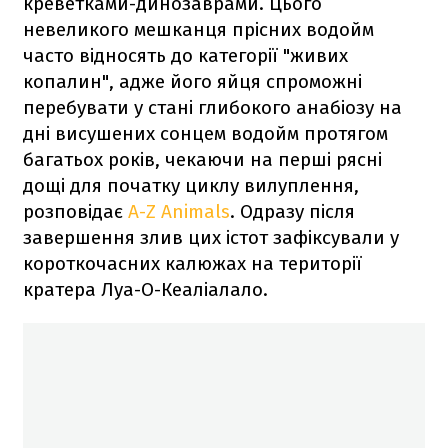
креветками-динозаврами. Цього
невеликого мешканця прісних водойм
часто відносять до категорії "живих
копалин", адже його яйця спроможні
перебувати у стані глибокого анабіозу на
дні висушених сонцем водойм протягом
багатьох років, чекаючи на перші рясні
дощі для початку циклу вилуплення,
розповідає
A-Z Animals
. Одразу після
завершення злив цих істот зафіксували у
короткочасних калюжах на території
кратера Луа-О-Кеаліалало.