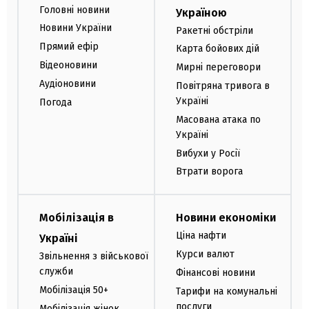
Головні новини
Україною
Новини України
Ракетні обстріли
Прямий ефір
Карта бойових дій
Відеоновини
Мирні переговори
Аудіоновини
Повітряна тривога в
Україні
Погода
Масована атака по
Україні
Вибухи у Росії
Втрати ворога
Мобілізація в
Новини економіки
Ціна нафти
Україні
Курси валют
Звільнення з військової
служби
Фінансові новини
Мобілізація 50+
Тарифи на комунальні
послуги
Мобілізація жінок