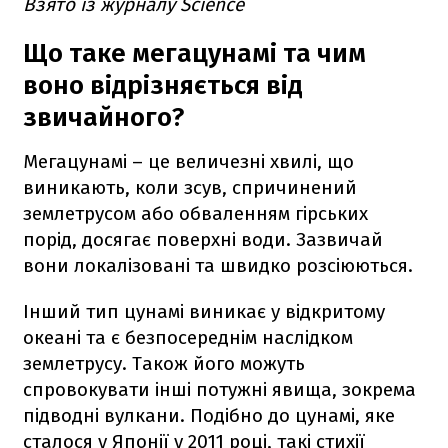
Взято із журналу Science
Що таке мегацунамі та чим
воно відрізняється від
звичайного?
Мегацунамі – це величезні хвилі, що
виникають, коли зсув, спричинений
землетрусом або обваленням гірських
порід, досягає поверхні води. Зазвичай
вони локалізовані та швидко розсіюються.
Інший тип цунамі виникає у відкритому
океані та є безпосереднім наслідком
землетрусу. Також його можуть
спровокувати інші потужні явища, зокрема
підводні вулкани. Подібно до цунамі, яке
сталося у Японії у 2011 році, такі стихії