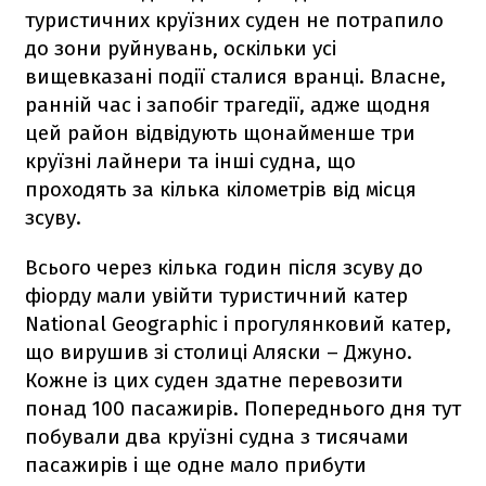
туристичних круїзних суден не потрапило
до зони руйнувань, оскільки усі
вищевказані події сталися вранці. Власне,
ранній час і запобіг трагедії, адже щодня
цей район відвідують щонайменше три
круїзні лайнери та інші судна, що
проходять за кілька кілометрів від місця
зсуву.
Всього через кілька годин після зсуву до
фіорду мали увійти туристичний катер
National Geographic і прогулянковий катер,
що вирушив зі столиці Аляски – Джуно.
Кожне із цих суден здатне перевозити
понад 100 пасажирів. Попереднього дня тут
побували два круїзні судна з тисячами
пасажирів і ще одне мало прибути