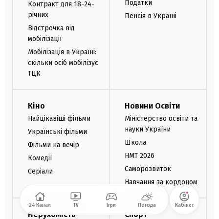
Податки
Контракт для 18-24-
річних
Пенсія в Україні
Відстрочка від
мобілізації
Мобілізація в Україні:
скільки осіб мобілізує
ТЦК
Кіно
Новини Освіти
Найцікавіші фільми
Міністерство освіти та
науки України
Українські фільми
Школа
Фільми на вечір
НМТ 2026
Комедії
Саморозвиток
Серіали
Навчання за кордоном
24 Канал
TV
Ігри
Погода
Кабінет
Нерухомість
Спорт