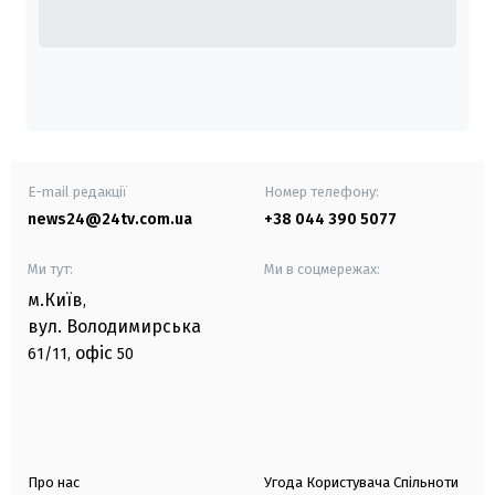
E-mail редакції
Номер телефону:
news24@24tv.com.ua
+38 044 390 5077
Ми тут:
Ми в соцмережах:
м.Київ
,
вул. Володимирська
офіс
61/11,
50
Про нас
Угода Користувача Спільноти