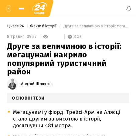
Цікаве 24
Факти й історії
 Друге за величиною в історії: мегацунамі накрило популярний туристичний район 
8 хв
8 травня,
09:37
Друге за величиною в історії:
мегацунамі накрило
популярний туристичний
район
Андрій Шляхтін
ОСНОВНІ ТЕЗИ
Мегацунамі у фіорді Трейсі-Арм на Алясці
стало другим за висотою в історії,
досягнувши 481 метра.