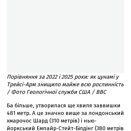
Порівняння за 2022 і 2025 роки: як цунамі у
Трейсі-Арм знищило майже всю рослинність
/ Фото Геологічної служби CША / BBC
Ба більше, утворилася ще хвиля заввишки
481 метр. А це значно вище за лондонський
хмарочос Шард (310 метрів) і нью-
йоркський Емпайр-Стейт-Білдінг (380 метрів