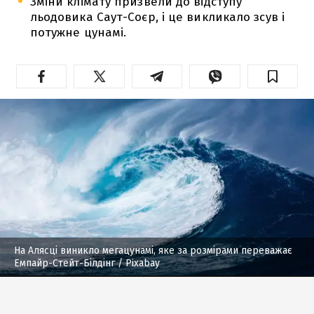
Зміни клімату призвели до відступу
льодовика Саут-Соєр, і це викликало зсув і
потужне цунамі.
На Алясці виникло мегацунамі, яке за розмірами переважає
Емпайр-Стейт-Білдінг
/ Pixabay