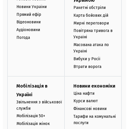
Україною
Новини України
Ракетні обстріли
Прямий ефір
Карта бойових дій
Відеоновини
Мирні переговори
Аудіоновини
Повітряна тривога в
Україні
Погода
Масована атака по
Україні
Вибухи у Росії
Втрати ворога
Мобілізація в
Новини економіки
Ціна нафти
Україні
Курси валют
Звільнення з військової
служби
Фінансові новини
Мобілізація 50+
Тарифи на комунальні
послуги
Мобілізація жінок