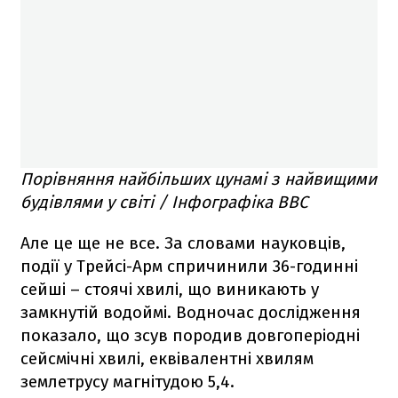
Порівняння найбільших цунамі з найвищими
будівлями у світі / Інфографіка BBC
Але це ще не все. За словами науковців,
події у Трейсі-Арм спричинили 36-годинні
сейші – стоячі хвилі, що виникають у
замкнутій водоймі. Водночас дослідження
показало, що зсув породив довгоперіодні
сейсмічні хвилі, еквівалентні хвилям
землетрусу магнітудою 5,4.