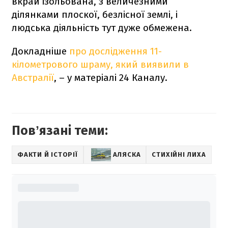
вкрай ізольована, з величезними
ділянками плоскої, безлісної землі, і
людська діяльність тут дуже обмежена.
Докладніше
про дослідження 11-
кілометрового шраму, який виявили в
Австралії
, – у матеріалі 24 Каналу.
Повʼязані теми:
ФАКТИ Й ІСТОРІЇ
АЛЯСКА
СТИХІЙНІ ЛИХА