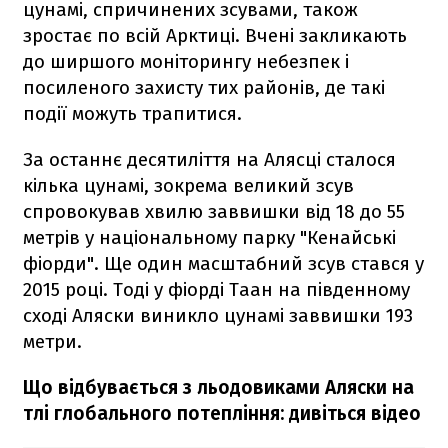
цунамі, спричинених зсувами, також
зростає по всій Арктиці. Вчені закликають
до ширшого моніторингу небезпек і
посиленого захисту тих районів, де такі
події можуть трапитися.
За останнє десятиліття на Алясці сталося
кілька цунамі, зокрема великий зсув
спровокував хвилю заввишки від 18 до 55
метрів у національному парку "Кенайські
фіорди". Ще один масштабний зсув стався у
2015 році. Тоді у фіорді Таан на південному
сході Аляски виникло цунамі заввишки 193
метри.
Що відбувається з льодовиками Аляски на
тлі глобального потепління: дивіться відео