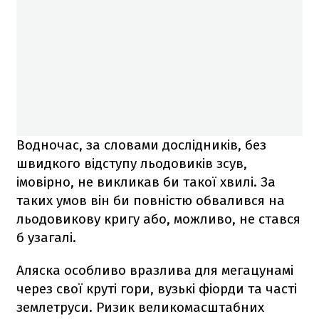
Водночас, за словами дослідників, без
швидкого відступу льодовиків зсув,
імовірно, не викликав би такої хвилі. За
таких умов він би повністю обвалився на
льодовикову кригу або, можливо, не стався
б узагалі.
Аляска особливо вразлива для мегацунамі
через свої круті гори, вузькі фіорди та часті
землетруси. Ризик великомасштабних