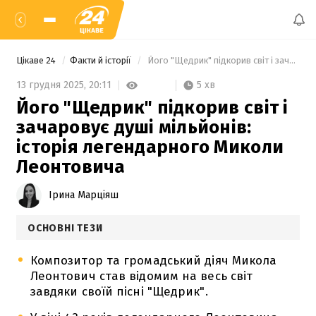
Цікаве 24
Факти й історії
 Його "Щедрик" підкорив світ і зачаровує душі мільйонів: історія легендарного Миколи Леонтовича 
5 хв
13 грудня 2025,
20:11
Його "Щедрик" підкорив світ і
зачаровує душі мільйонів:
історія легендарного Миколи
Леонтовича
Ірина Марціяш
ОСНОВНІ ТЕЗИ
Композитор та громадський діяч Микола
Леонтович став відомим на весь світ
завдяки своїй пісні "Щедрик".