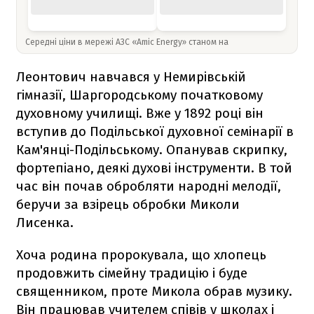
Середні ціни в мережі АЗС «Amic Energy» станом на
Леонтович навчався у Немирівській
гімназії, Шаргородському початковому
духовному училищі. Вже у 1892 році він
вступив до Подільської духовної семінарії в
Кам'янці-Подільському. Опанував скрипку,
фортепіано, деякі духові інструменти. В той
час він почав обробляти народні мелодії,
беручи за взірець обробки Миколи
Лисенка.
Хоча родина пророкувала, що хлопець
продовжить сімейну традицію і буде
священником, проте Микола обрав музику.
Він працював учителем співів у школах і