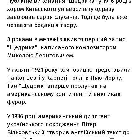
Публічне виконання "Щедрика" у 1916 році з
хором Київського університету одразу
завоював серця слухачів. Тоді це була вже
четверта редакція твору.
З роками в мережі з'явився перший запис
"Щедрика", написаного композитором
Миколою Леонтовичем.
У жовтні 1921 року композицію представили
на концерті у Карнегі-Голлі в Нью-Йорку.
Там "Щедрик" вперше пролунав на
американському континенті й викликав
фурор.
У 1936 році американський диригент
українського походження Пітер
Вільховський створив англійський текст до