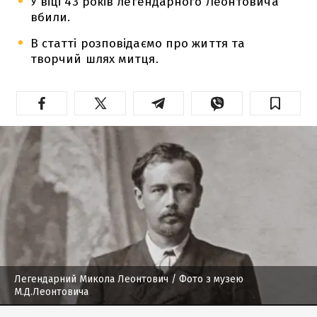
У віці 43 років легендарного Леонтовича
вбили.
В статті розповідаємо про життя та
творчий шлях митця.
Легендарний Микола Леонтович
/ Фото з музею
М.Д.Леонтовича