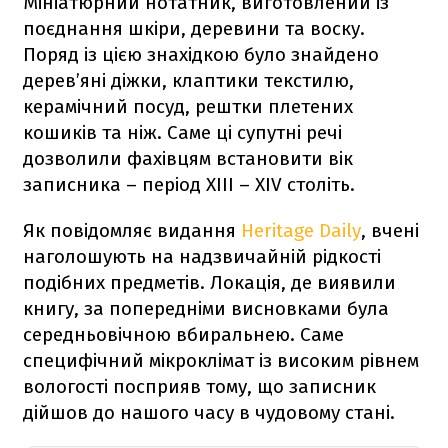
Мініатюрний нотатник, виготовлений із
поєднання шкіри, деревини та воску.
Поряд із цією знахідкою було знайдено
дерев’яні діжки, клаптики текстилю,
керамічний посуд, рештки плетених
кошиків та ніж. Саме ці супутні речі
дозволили фахівцям встановити вік
записника – період XIII – XIV століть.
Як повідомляє видання
Heritage Daily
, вчені
наголошують на надзвичайній рідкості
подібних предметів. Локація, де виявили
книгу, за попередніми висновками була
середньовічною вбиральнею. Саме
специфічний мікроклімат із високим рівнем
вологості посприяв тому, що записник
дійшов до нашого часу в чудовому стані.