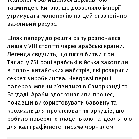
таємницею Китаю, що дозволяло імперії
утримувати монополію на цей стратегічно
важливий ресурс.
Шлях паперу до решти світу розпочався
лише у VIII столітті через арабські країни.
Легенда свідчить, що після битви при
Таласі у 751 році арабські війська захопили
в полон китайських майстрів, які розкрили
секрет виробництва. Невдовзі перші
паперові млини з’явилися в Самарканді та
Багдаді. Араби вдосконалили процес,
почавши використовувати бавовну та
крохмаль для проклеювання аркушів, що
робило поверхню гладенькою та ідеальною
для каліграфічного письма чорнилом.