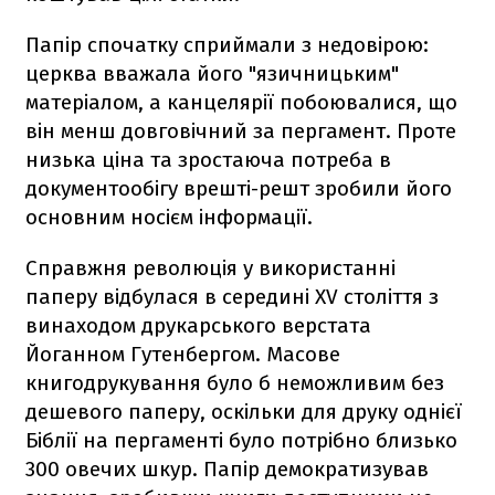
Папір спочатку сприймали з недовірою:
церква вважала його "язичницьким"
матеріалом, а канцелярії побоювалися, що
він менш довговічний за пергамент. Проте
низька ціна та зростаюча потреба в
документообігу врешті-решт зробили його
основним носієм інформації.
Справжня революція у використанні
паперу відбулася в середині XV століття з
винаходом друкарського верстата
Йоганном Гутенбергом. Масове
книгодрукування було б неможливим без
дешевого паперу, оскільки для друку однієї
Біблії на пергаменті було потрібно близько
300 овечих шкур. Папір демократизував