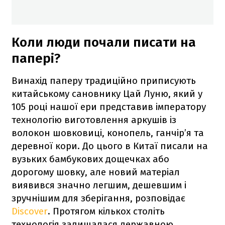
Коли люди почали писати на
папері?
Винахід паперу традиційно приписують
китайському сановнику Цай Луню, який у
105 році нашої ери представив імператору
технологію виготовлення аркушів із
волокон шовковиці, конопель, ганчір’я та
деревної кори. До цього в Китаї писали на
вузьких бамбукових дощечках або
дорогому шовку, але новий матеріал
виявився значно легшим, дешевшим і
зручнішим для зберігання, розповідає
Discover
. Протягом кількох століть
технологія залишалася державною