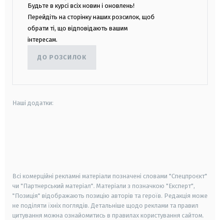
Будьте в курсі всіх новин і оновлень!
Перейдіть на сторінку наших розсилок, щоб
обрати ті, що відповідають вашим
інтересам.
ДО РОЗСИЛОК
Наші додатки:
android
apple
smart tv
samsung smart tv
Всі комерційні рекламні матеріали позначені словами "Спецпроєкт"
чи "Партнерський матеріал". Матеріали з позначкою "Експерт",
"Позиція" відображають позицію авторів та героїв. Редакція може
не поділяти їхніх поглядів. Детальніше щодо реклами та правил
цитування можна ознайомитись в правилах користування сайтом.