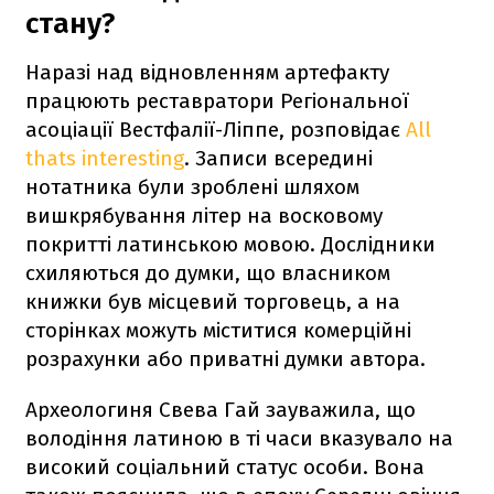
стану?
Наразі над відновленням артефакту
працюють реставратори Регіональної
асоціації Вестфалії-Ліппе, розповідає
All
thats interesting
. Записи всередині
нотатника були зроблені шляхом
вишкрябування літер на восковому
покритті латинською мовою. Дослідники
схиляються до думки, що власником
книжки був місцевий торговець, а на
сторінках можуть міститися комерційні
розрахунки або приватні думки автора.
Археологиня Свева Гай зауважила, що
володіння латиною в ті часи вказувало на
високий соціальний статус особи. Вона