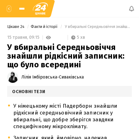
Цікаве 24
Факти й історії
 У вбиральні Середньовіччя знайшли рідкісний записник: що було всередині 
5 хв
15 травня,
09:15
У вбиральні Середньовіччя
знайшли рідкісний записник:
що було всередині
Лілія Імбіровська-Сиваківська
ОСНОВНІ ТЕЗИ
У німецькому місті Падерборн знайшли
рідкісний середньовічний записник у
вбиральні, що добре зберігся завдяки
специфічному мікроклімату.
Записник, який, ймовірно, належав