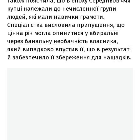
також пояснила, що в епоху Середньовіччя
купці належали до нечисленної групи
людей, які мали навички грамоти.
Спеціалістка висловила припущення, що
цінна річ могла опинитися у вбиральні
через банальну необачність власника,
який випадково впустив її, що в результаті
й забезпечило її збереження для нащадків.