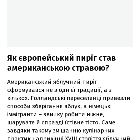
Як європейський пиріг став
американською стравою?
Американський яблучний пиріг
сформувався не з однієї традиції, а з
кількох. Голландські переселенці привезли
способи зберігання яблук, а німецькі
іммігранти – звичку робити ніжне,
шарувате й справді їстівне тісто. Саме
завдяки такому змішанню кулінарних
практик наприкінці XVIII століття яблучний