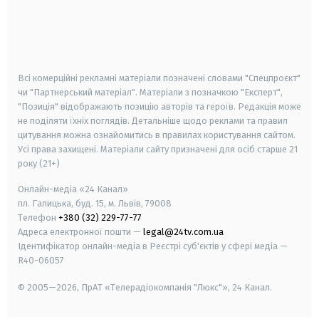
android
apple
smart tv
samsung smart tv
Всі комерційні рекламні матеріали позначені словами "Спецпроєкт"
чи "Партнерський матеріал". Матеріали з позначкою "Експерт",
"Позиція" відображають позицію авторів та героїв. Редакція може
не поділяти їхніх поглядів. Детальніше щодо реклами та правил
цитування можна ознайомитись в правилах користування сайтом.
Усі права захищені.
Матеріали сайту призначені для осіб старше
21
року (21+)
Онлайн-медіа «24 Канал»
пл. Галицька, буд. 15, м. Львів, 79008
Телефон
+380 (32) 229-77-77
Адреса електронної пошти —
legal@24tv.com.ua
Ідентифікатор онлайн-медіа в Реєстрі суб'єктів у сфері медіа —
R40-06057
© 2005—2026,
ПрАТ «Телерадіокомпанія "Люкс"», 24 Канал.