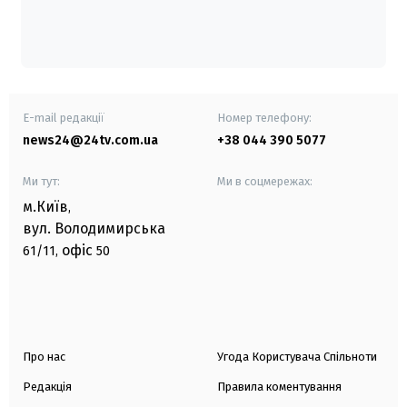
E-mail редакції
Номер телефону:
news24@24tv.com.ua
+38 044 390 5077
Ми тут:
Ми в соцмережах:
м.Київ
,
вул. Володимирська
офіс
61/11,
50
Про нас
Угода Користувача Спільноти
Редакція
Правила коментування