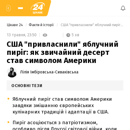
Цікаве 24
Факти й історії
 США "привласнили" яблучний пиріг: як звичайний десерт став символом Америки 
5 хв
13 травня,
23:50
США "привласнили" яблучний
пиріг: як звичайний десерт
став символом Америки
Лілія Імбіровська-Сиваківська
ОСНОВНІ ТЕЗИ
Яблучний пиріг став символом Америки
завдяки змішанню європейських
кулінарних традицій і адаптації в США.
Пиріг асоціюється з патріотизмом,
особливо після Другої світової війни, коли