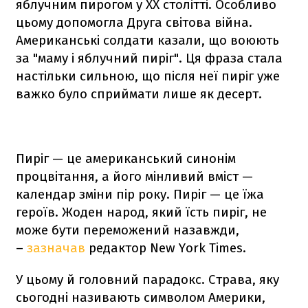
яблучним пирогом у ХХ столітті. Особливо
цьому допомогла Друга світова війна.
Американські солдати казали, що воюють
за "маму і яблучний пиріг". Ця фраза стала
настільки сильною, що після неї пиріг уже
важко було сприймати лише як десерт.
Пиріг — це американський синонім
процвітання, а його мінливий вміст —
календар зміни пір року. Пиріг — це їжа
героїв. Жоден народ, який їсть пиріг, не
може бути переможений назавжди,
–
зазначав
редактор New York Times.
У цьому й головний парадокс. Страва, яку
сьогодні називають символом Америки,