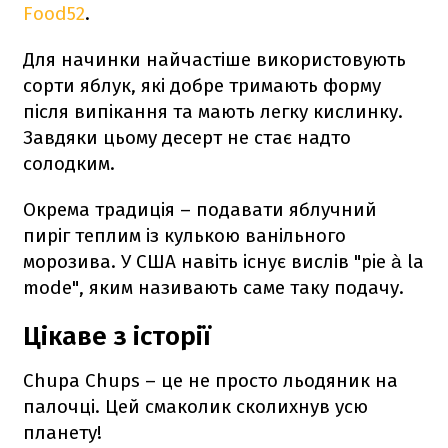
Food52
.
Для начинки найчастіше використовують
сорти яблук, які добре тримають форму
після випікання та мають легку кислинку.
Завдяки цьому десерт не стає надто
солодким.
Окрема традиція – подавати яблучний
пиріг теплим із кулькою ванільного
морозива. У США навіть існує вислів "pie à la
mode", яким називають саме таку подачу.
Цікаве з історії
Chupa Chups – це не просто льодяник на
палочці. Цей смаколик сколихнув усю
планету!